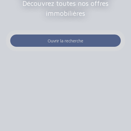
Découvrez toutes nos offres
immobilières
Ouvrir la recherche
Type de bien
Maison
Localisation
Sannois (95110)
Budget max (€)
Surface min (m²)
Rechercher