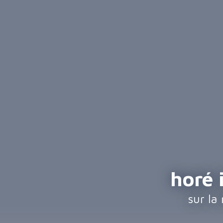
horé
sur la