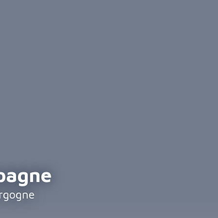
pagne
urgogne