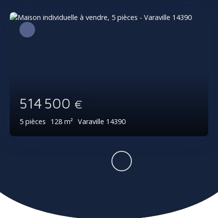
514 500
€
5
pièces
128
m²
Varaville 14390