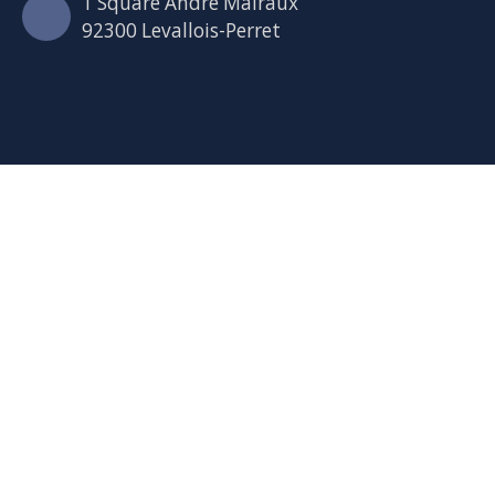
1 Square André Malraux
92300 Levallois-Perret