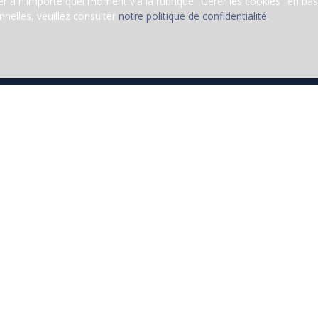
 à n'importe quel moment via la rubrique ″Gérer les cookies″ en bas d
nelles, veuillez consulter
notre politique de confidentialité
.
Vous devez vendre pour acheter ?
Estimez votre bien !
ucun bien correspondant à votre recherche en vous inscrivant à notr
Nom
Email