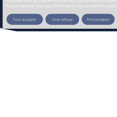
lesquelles vous avez donné votre accord. Vous pouvez les modifier
fonctionnement. Pour plus d'informations sur vos données person
Tout accepter
Tout refuser
Personnaliser
Ne manquez plus a
Prénom