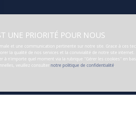
EST UNE PRIORITÉ POUR NOUS
ptimale et une communication pertinente sur notre site. Grace à ces 
rer la qualité de nos services et la convivialité de notre site intern
 à n'importe quel moment via la rubrique ″Gérer les cookies″ en bas d
nelles, veuillez consulter
notre politique de confidentialité
.