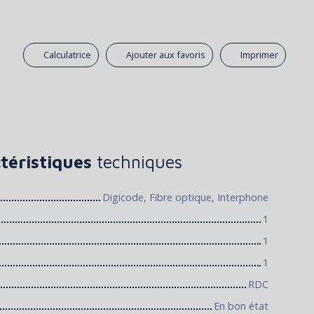
Calculatrice
Ajouter aux favoris
Imprimer
téristiques
techniques
Digicode, Fibre optique, Interphone
1
1
1
RDC
En bon état