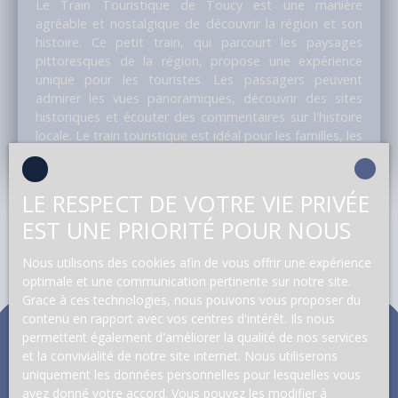
Le Train Touristique de Toucy est une manière
agréable et nostalgique de découvrir la région et son
histoire. Ce petit train, qui parcourt les paysages
pittoresques de la région, propose une expérience
unique pour les touristes. Les passagers peuvent
admirer les vues panoramiques, découvrir des sites
historiques et écouter des commentaires sur l'histoire
locale. Le train touristique est idéal pour les familles, les
groupes et tous ceux qui souhaitent explorer Toucy et
ses environs d'une manière originale et relaxante.
LE RESPECT DE VOTRE VIE PRIVÉE
EST UNE PRIORITÉ POUR NOUS
Nous utilisons des cookies afin de vous offrir une expérience
optimale et une communication pertinente sur notre site.
Grace à ces technologies, nous pouvons vous proposer du
contenu en rapport avec vos centres d'intérêt. Ils nous
permettent également d'améliorer la qualité de nos services
et la convivialité de notre site internet. Nous utiliserons
uniquement les données personnelles pour lesquelles vous
avez donné votre accord. Vous pouvez les modifier à