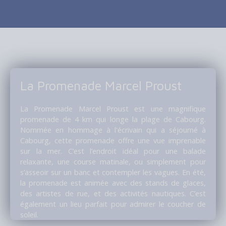
La Promenade Marcel Proust
La Promenade Marcel Proust est une magnifique
promenade de 4 km qui longe la plage de Cabourg.
Nommée en hommage à l'écrivain qui a séjourné à
Cabourg, cette promenade offre une vue imprenable
sur la mer. C’est l’endroit idéal pour une balade
relaxante, une course matinale, ou simplement pour
s’asseoir sur un banc et contempler les vagues. En été,
la promenade est animée avec des stands de glaces,
des artistes de rue, et des activités nautiques. C’est
également un lieu parfait pour admirer le coucher de
soleil.