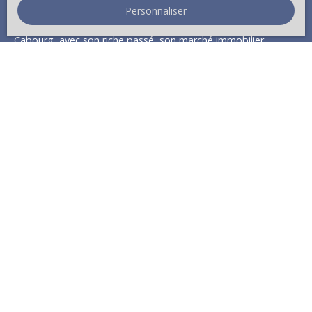
Personnaliser
ville, facilitant ainsi vos déplacements.
Cabourg, avec son riche passé, son marché immobilier
dynamique, et son cadre de vie exceptionnel, continue de
séduire et d'attirer des visiteurs de tous horizons. Que ce soit
pour une visite touristique ou pour y poser ses valises, cette
station balnéaire offre un cadre idyllique pour tous ceux en
quête de détente et de bien-être.