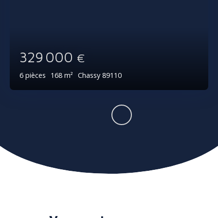
329 000
€
6
pièces
168
m²
Chassy 89110