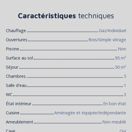
Caractéristiques
techniques
Chauffage
Gaz/Individuel
Ouvertures
Bois/Simple vitrage
Piscine
Non
Surface au sol
95
m²
Séjour
50
m²
Chambres
5
Salle d'eau
1
WC
3
État intérieur
En bon état
Cuisine
Aménagée et équipée/Indépendante
Ameublement
Non meublé
Cave
Oui