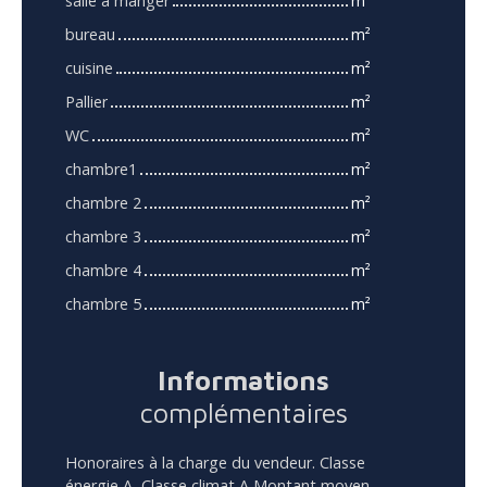
salle à manger
m²
bureau
m²
cuisine
m²
Pallier
m²
WC
m²
chambre1
m²
chambre 2
m²
chambre 3
m²
chambre 4
m²
chambre 5
m²
Informations
complémentaires
Honoraires à la charge du vendeur. Classe
énergie A, Classe climat A Montant moyen