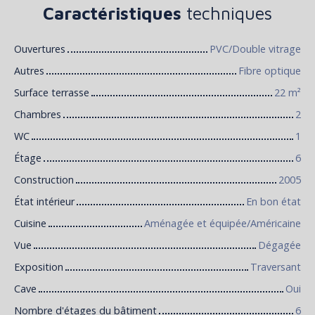
Caractéristiques
techniques
Ouvertures
PVC/Double vitrage
Autres
Fibre optique
Surface terrasse
22
m²
Chambres
2
WC
1
Étage
6
Construction
2005
État intérieur
En bon état
Cuisine
Aménagée et équipée/Américaine
Vue
Dégagée
Exposition
Traversant
Cave
Oui
Nombre d'étages du bâtiment
6