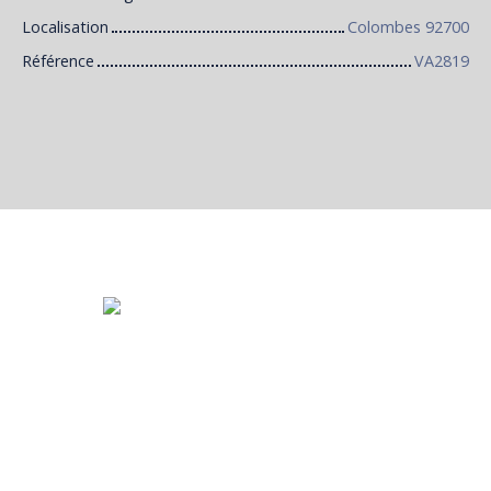
Localisation
Colombes 92700
Référence
VA2819