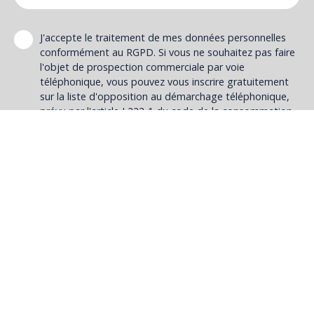
J'accepte le traitement de mes données personnelles
conformément au RGPD. Si vous ne souhaitez pas faire
l'objet de prospection commerciale par voie
téléphonique, vous pouvez vous inscrire gratuitement
sur la liste d'opposition au démarchage téléphonique,
prévu par l'article L223-1 du code de la consommation,
sur le site Internet www.bloctel.gouv.fr ou par courrier
adressé à :
Société Worldline, Service Bloctel, CS 61311, 41013
BLOIS CEDEX.
Pour en savoir plus sur le traitement de vos données
personnelles, veuillez consulter notre
politique de
confidentialité
.
Envoyer