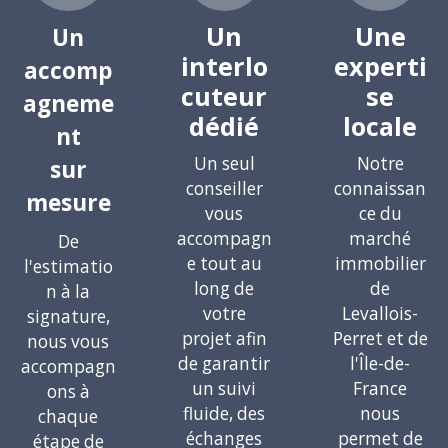
Un
Une
Un
interlo
experti
accomp
cuteur
se
agneme
dédié
locale
nt
Un seul
Notre
sur
conseiller
connaissan
mesure
vous
ce du
accompagn
marché
De
e tout au
immobilier
l'estimatio
long de
de
n à la
votre
Levallois-
signature,
projet afin
Perret et de
nous vous
de garantir
l'Île-de-
accompagn
un suivi
France
ons à
fluide, des
nous
chaque
échanges
permet de
étape de